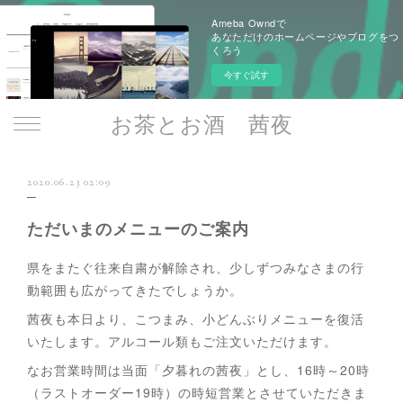
Ameba Owndで
あなただけのホームページやブログをつ
くろう
今すぐ試す
お茶とお酒 茜夜
2020.06.23 02:09
ただいまのメニューのご案内
県をまたぐ往来自粛が解除され、少しずつみなさまの行
動範囲も広がってきたでしょうか。
茜夜も本日より、こつまみ、小どんぶりメニューを復活
いたします。アルコール類もご注文いただけます。
なお営業時間は当面「夕暮れの茜夜」とし、16時～20時
（ラストオーダー19時）の時短営業とさせていただきま