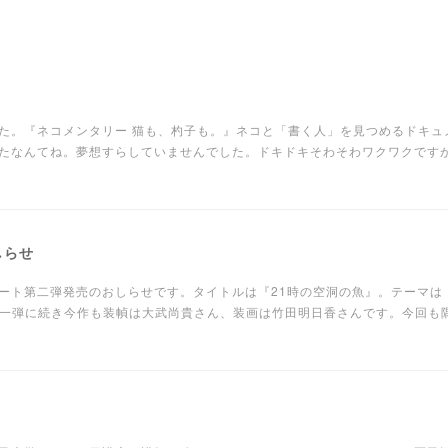
た。『ネコメンタリー 猫も、杓子も。』ネコと「書く人」を見つめるドキュ
たなんてね。夢想すらしていませんでした。ドキドキそわそわワクワクです
しらせ
ート第二弾発売のおしらせです。タイトルは『21時の空洞の魚』。テーマは
。第一弾に続き今作も装幀は大武尚貴さん、装画は竹田明日香さんです。今回も