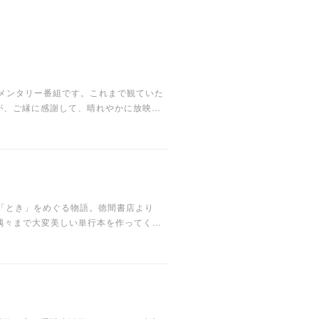
メンタリー番組です。これまで観ていた
が、ご縁に感謝して、晴れやかに放映…
「とき」をめぐる物語。徳間書店より
隅々まで大変美しい単行本を作ってく…