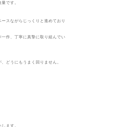
無量です。
ペースながらじっくりと進めており
作一作、丁寧に真摯に取り組んでい
が、どうにもうまく回りません。
いします。