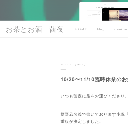
お茶とお酒 茜夜
HOME
blog
about me
2022.10.15 02:47
10/20〜11/10臨時休業の
いつも茜夜に足をお運びくださり
標野凪名義で書いております小説『
重版が決定しました。